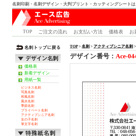
名刺印刷・名刺デザイン・大判プリント・カッティングシートは
TOP
ご注文の流れ
お支払い方法
価格表
お
TOP
>
名刺
>
アクティブシニア名刺
>
デザイン番号：
Ace-04
価格表
新着デザイン
用紙一覧
ビジネス名刺
写真名刺
和風名刺
風水名刺
季節名刺
プライベート名刺
アクティブシニア名刺
女の子名刺
筆文字名刺