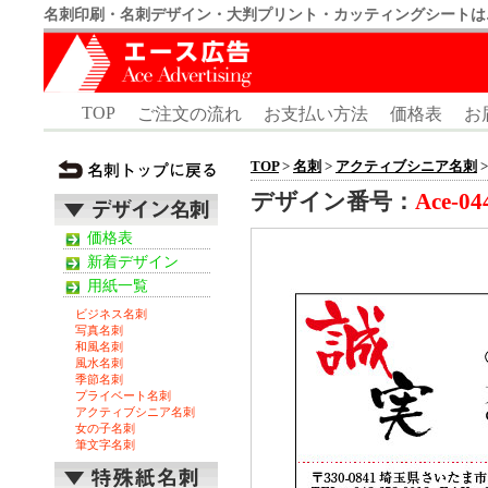
名刺印刷・名刺デザイン・大判プリント・カッティングシートは
TOP
ご注文の流れ
お支払い方法
価格表
お
TOP
>
名刺
>
アクティブシニア名刺
>
デザイン番号：
Ace-04
価格表
新着デザイン
用紙一覧
ビジネス名刺
写真名刺
和風名刺
風水名刺
季節名刺
プライベート名刺
アクティブシニア名刺
女の子名刺
筆文字名刺