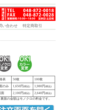
問い合わせ
特定商取引
格表
50枚
100枚
面のみ
1,650円
1,980円
(税込)
(税込)
裏面
2,100円
2,640円
(税込)
(税込)
＋裏面の金額はモノクロの料金です。