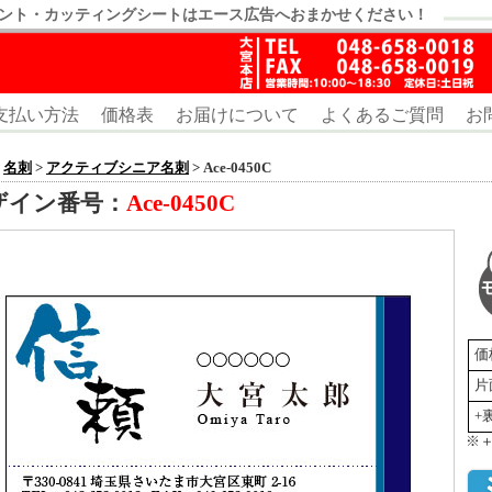
ント・カッティングシートはエース広告へおまかせください！
支払い方法
価格表
お届けについて
よくあるご質問
お
>
名刺
>
アクティブシニア名刺
> Ace-0450C
ザイン番号：
Ace-0450C
価
片
+
※