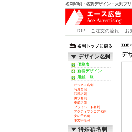
名刺印刷・名刺デザイン・大判プリ
TOP
ご注文の流れ
お
TOP
デ
価格表
新着デザイン
用紙一覧
ビジネス名刺
写真名刺
和風名刺
風水名刺
季節名刺
プライベート名刺
アクティブシニア名刺
女の子名刺
筆文字名刺