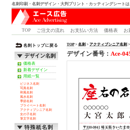
名刺印刷・名刺デザイン・大判プリント・カッティングシートは
TOP
ご注文の流れ
お支払い方法
価格表
お
TOP
>
名刺
>
アクティブシニア名刺
>
デザイン番号：
Ace-04
価格表
新着デザイン
用紙一覧
ビジネス名刺
写真名刺
和風名刺
風水名刺
季節名刺
プライベート名刺
アクティブシニア名刺
女の子名刺
筆文字名刺